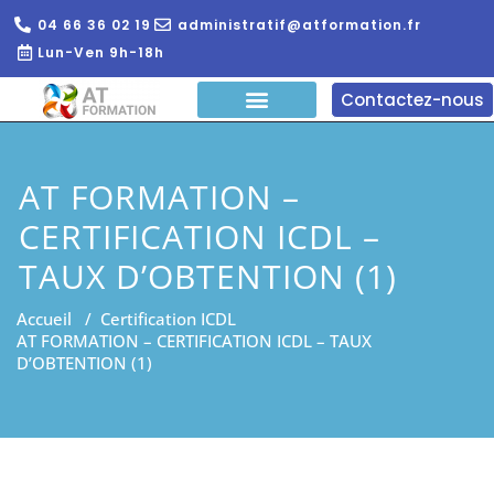
04 66 36 02 19
administratif@atformation.fr
Lun-Ven 9h-18h
Contactez-nous
QUI SOMMES NOUS?
FORMATIONS EN LIGNE
FORMATION ENTREPRISE
AT FORMATION –
CERTIFICATION ICDL –
TAUX D’OBTENTION (1)
Accueil
/
Certification ICDL
AT FORMATION – CERTIFICATION ICDL – TAUX
D’OBTENTION (1)