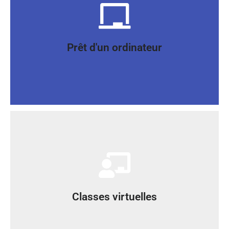
formation même en distanciel (région Nîmes)
prête un ordinateur pendant toute la durée de votre
Vous n'êtes pas encore équipé ? AT FORMATION vous
Prêt d'un ordinateur
Prêt d'un ordinateur
distance
via des visioconférences pour les formations à
Accompagnement et suivi tout au long de la formation
Classes virtuelles
Classes virtuelles