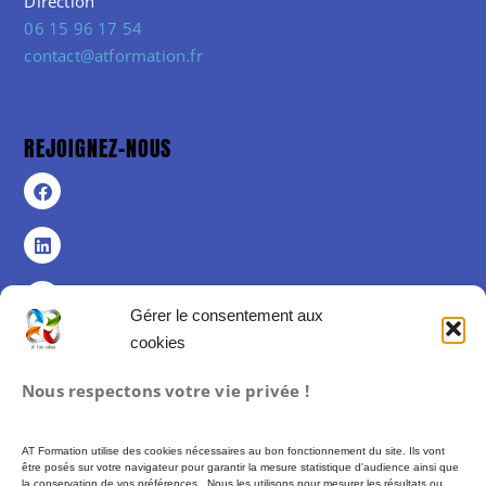
Direction
06 15 96 17 54
contact@atformation.fr
REJOIGNEZ-NOUS
Gérer le consentement aux
cookies
Politique de confidentialité
Nous respectons votre vie privée !
Politique de cookies (UE)
Mentions légales
AT Formation utilise des cookies nécessaires au bon fonctionnement du site. Ils vont
Conditions Générales de Vente
être posés sur votre navigateur pour garantir la mesure statistique d'audience ainsi que
la conservation de vos préférences. Nous les utilisons pour mesurer les résultats ou