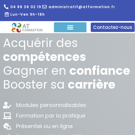
04 66 36 02 19
administratif@atformation.fr
Lun-Ven 9h-18h
Contactez-nous
Acquérir des
QUI SOMMES NOUS?
FORMATIONS EN LIGNE
FORMATION ENTREPRISE
compétences
Gagner en
confiance
Booster sa
carrière
Modules personnalisables
Formation par la pratique
Présentiel ou en ligne