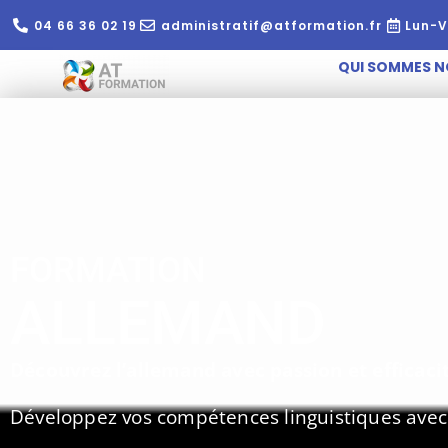
04 66 36 02 19
administratif@atformation.fr
Lun-V
QUI SOMMES N
FORMATION
ALLEMAND
Découvrez l’allemand avec passion et efficacit
Développez vos compétences linguistiques avec