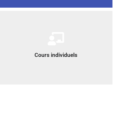
de visioconférence.
Cours en face à face avec le formateur via une application
Cours individuels
Cours individuels