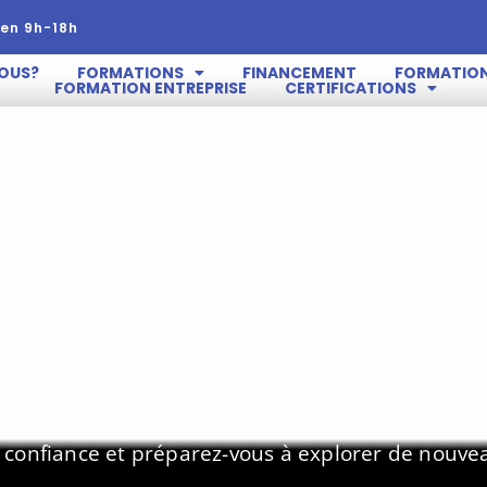
en 9h-18h
OUS?
FORMATIONS
FINANCEMENT
FORMATION
FORMATION ENTREPRISE
CERTIFICATIONS
é !
 confiance et préparez-vous à explorer de nouv