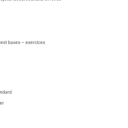
 test bases – exercices
andard
er