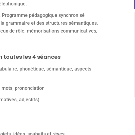
téléphonique.
ils. Programme pédagogique synchronisé
 la grammaire et des structures sémantiques,
 jeux de rôle, mémorisations communicatives,
n toutes les 4 séances
ocabulaire, phonétique, sémantique, aspects
rs mots, prononciation
matives, adjectifs)
jets, idées, souhaits et rêves