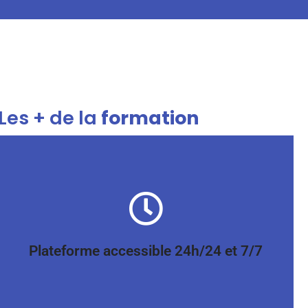
Les + de la
formation
pendant tout le temps de votre formation.
La plateforme pédagogique est ouverte 24h/24 et 7j/7
Plateforme accessible 24h/24 et 7/7
Plateforme accessible 24h/24 et 7/7