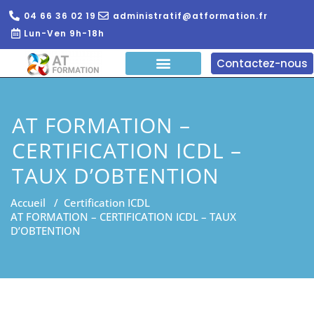
04 66 36 02 19
administratif@atformation.fr
Lun-Ven 9h-18h
Contactez-nous
QUI SOMMES NOUS?
FORMATIONS EN LIGNE
FORMATION ENTREPRISE
AT FORMATION –
CERTIFICATION ICDL –
TAUX D’OBTENTION
Accueil
/
Certification ICDL
AT FORMATION – CERTIFICATION ICDL – TAUX
D’OBTENTION