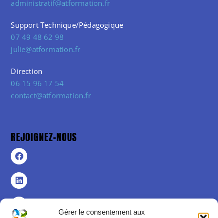
administratif@atformation.fr
Support Technique/Pédagogique
07 49 48 62 98
julie@atformation.fr
Direction
06 15 96 17 54
contact@atformation.fr
REJOIGNEZ-NOUS
Gérer le consentement aux