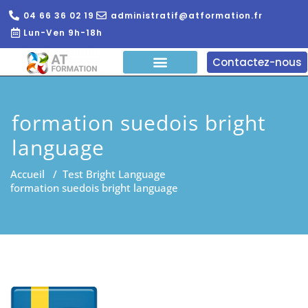
04 66 36 02 19
administratif@atformation.fr
Lun-Ven 9h-18h
Contactez-nous
QUI SOMMES NOUS?
FORMATIONS EN LIGNE
FORMATION ENTREPRISE
formation suedois bright
language
Accueil
/
Test Bright Language
formation suedois bright language