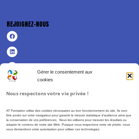
REJOIGNEZ-NOUS
Gérer le consentement aux
cookies
Politique de confidentialité
Nous respectons votre vie privée !
Politique de cookies (UE)
Mentions légales
AT Formation utilise des cookies nécessaires au bon fonctionnement du site. Ils vont
Conditions Générales de Vente
être posés sur votre navigateur pour garantir la mesure statistique d'audience ainsi que
la conservation de vos préférences. Nous les utilisons pour mesurer les résultats ou
adapter le contenu de notre site Web. Puisque nous respectons votre vie privée, nous
vous demandons votre autorisation pour utiliser ces technologies.
Formation proposée par AT FORMATION – SIREN 493 972 897 –
Financement