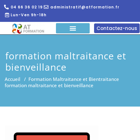
04 66 36 02 19
administratif@atformation.fr
Lun-Ven 9h-18h
Contactez-nous
QUI SOMMES NOUS?
FORMATIONS EN LIGNE
FORMATION ENTREPRISE
formation maltraitance et
bienveillance
Accueil
/
Formation Maltraitance et Bientraitance
formation maltraitance et bienveillance