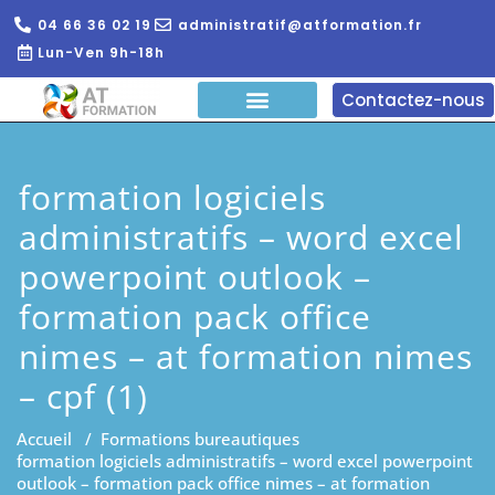
04 66 36 02 19
administratif@atformation.fr
Lun-Ven 9h-18h
Contactez-nous
QUI SOMMES NOUS?
FORMATIONS EN LIGNE
FORMATION ENTREPRISE
formation logiciels
administratifs – word excel
powerpoint outlook –
formation pack office
nimes – at formation nimes
– cpf (1)
Accueil
/
Formations bureautiques
formation logiciels administratifs – word excel powerpoint
outlook – formation pack office nimes – at formation