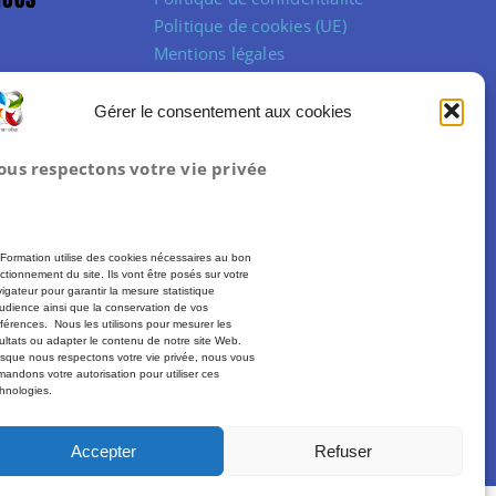
Politique de cookies (UE)
Mentions légales
Conditions Générales de Vente
Gérer le consentement aux cookies
ous respectons votre vie privée
Formation utilise des cookies nécessaires au bon
ctionnement du site. Ils vont être posés sur votre
igateur pour garantir la mesure statistique
udience ainsi que la conservation de vos
férences. Nous les utilisons pour mesurer les
ultats ou adapter le contenu de notre site Web.
sque nous respectons votre vie privée, nous vous
andons votre autorisation pour utiliser ces
hnologies.
Plus d’informations :
moncompteformation.gouv.fr
Accepter
Refuser