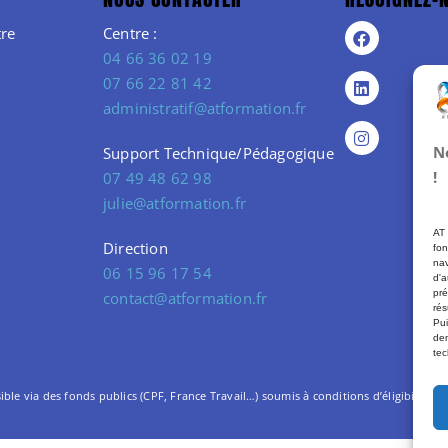
re
Centre :
04 66 36 02 19
07 66 22 81 42
administratif@atformation.fr
N
Support Technique/Pédagogique
!
07 49 48 62 98
julie@atformation.fr
AT 
Direction
fon
nav
06 15 96 17 54
d'a
pré
contact@atformation.fr
rés
Pui
dem
tec
le via des fonds publics (CPF, France Travail…) soumis à conditions d’éligibilité. –