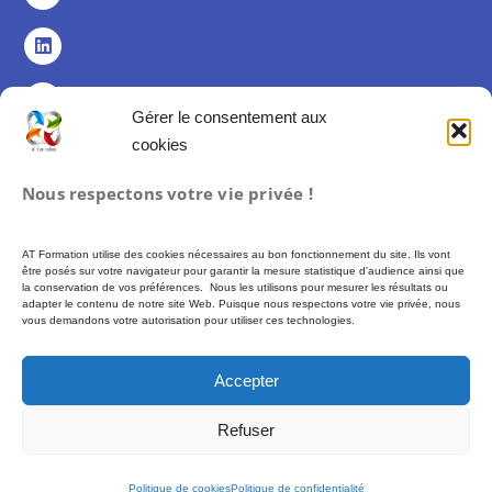
Gérer le consentement aux
cookies
Politique de confidentialité
Nous respectons votre vie privée !
Politique de cookies (UE)
Mentions légales
AT Formation utilise des cookies nécessaires au bon fonctionnement du site. Ils vont
Conditions Générales de Vente
être posés sur votre navigateur pour garantir la mesure statistique d'audience ainsi que
la conservation de vos préférences. Nous les utilisons pour mesurer les résultats ou
adapter le contenu de notre site Web. Puisque nous respectons votre vie privée, nous
vous demandons votre autorisation pour utiliser ces technologies.
Formation proposée par AT FORMATION – SIREN 493 972 897 –
Financement
possible via des fonds publics (CPF, France Travail…) soumis à conditions
Accepter
d’éligibilité. –
Plus d’informations :
moncompteformation.gouv.fr
Refuser
© 2026 AT Formation – Tous droits réservés
Politique de cookies
Politique de confidentialité