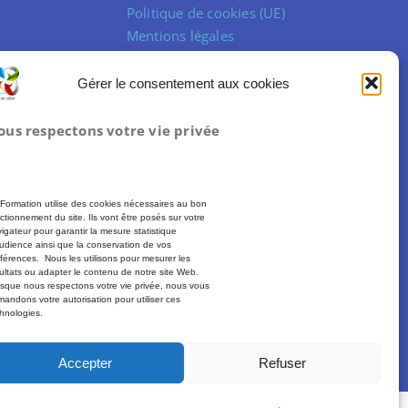
Politique de cookies (UE)
Mentions légales
Conditions Générales de Vente
Gérer le consentement aux cookies
ous respectons votre vie privée
Formation utilise des cookies nécessaires au bon
ctionnement du site. Ils vont être posés sur votre
igateur pour garantir la mesure statistique
udience ainsi que la conservation de vos
férences. Nous les utilisons pour mesurer les
ultats ou adapter le contenu de notre site Web.
sque nous respectons votre vie privée, nous vous
andons votre autorisation pour utiliser ces
hnologies.
Plus d’informations :
moncompteformation.gouv.fr
Accepter
Refuser