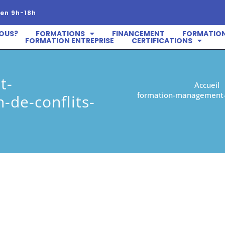
en 9h-18h
OUS?
FORMATIONS
FINANCEMENT
FORMATION
FORMATION ENTREPRISE
CERTIFICATIONS
t-
Accueil
formation-management-op
-de-conflits-