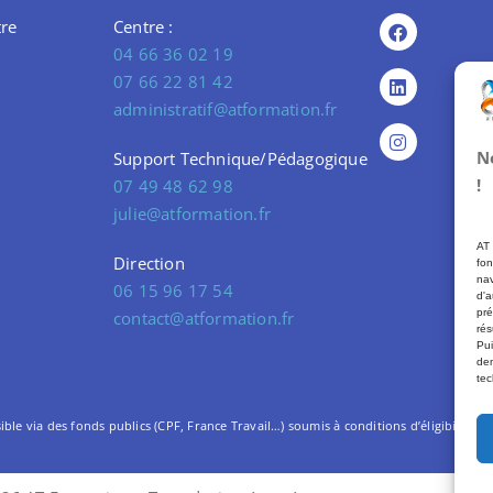
re
Centre :
04 66 36 02 19
07 66 22 81 42
administratif@atformation.fr
N
Support Technique/Pédagogique
!
07 49 48 62 98
julie@atformation.fr
AT 
Direction
fon
nav
06 15 96 17 54
d'a
pré
contact@atformation.fr
rés
Pui
dem
tec
le via des fonds publics (CPF, France Travail…) soumis à conditions d’éligibilité. –