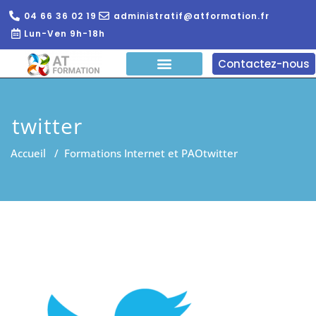
04 66 36 02 19
administratif@atformation.fr
Lun-Ven 9h-18h
Contactez-nous
QUI SOMMES NOUS?
FORMATIONS EN LIGNE
FORMATION ENTREPRISE
twitter
Accueil
/
Formations Internet et PAO
twitter