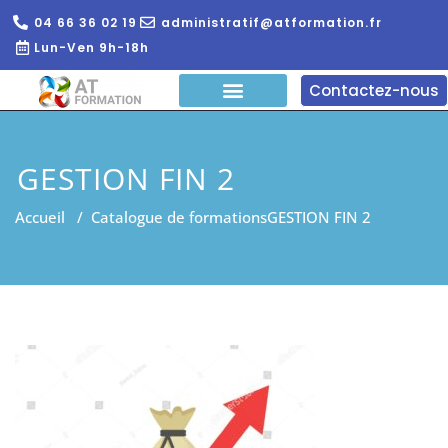
04 66 36 02 19
administratif@atformation.fr
Lun-Ven 9h-18h
Contactez-nous
QUI SOMMES NOUS?
FORMATIONS EN LIGNE
FORMATION ENTREPRISE
GESTION FIN 2
Accueil
/
Catalogue de formations
GESTION FIN 2