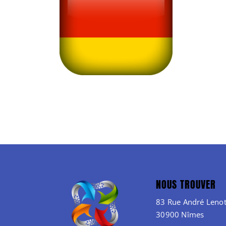
NOUS TROUVER
83 Rue André Lenot
30900 Nîmes