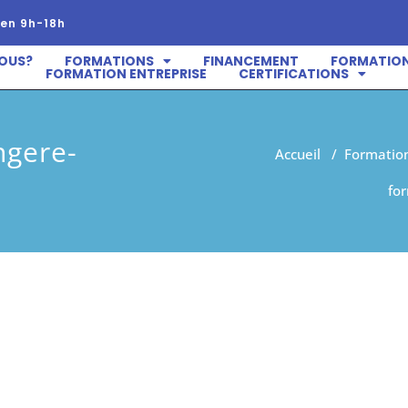
en 9h-18h
OUS?
FORMATIONS
FINANCEMENT
FORMATION
FORMATION ENTREPRISE
CERTIFICATIONS
ngere-
Accueil
/
Formation
fo