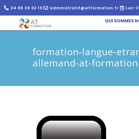
04 66 36 02 19
administratif@atformation.fr
Lun-V
QUI SOMMES N
formation-langue-etra
allemand-at-formation