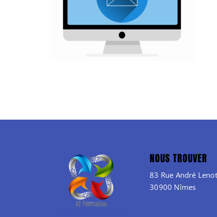
NOUS TROUVER
83 Rue André Lenot
30900 Nîmes