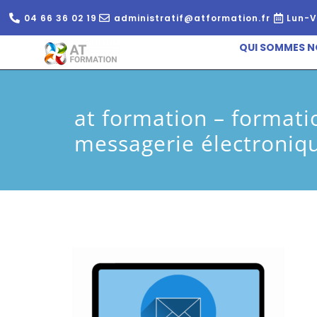
04 66 36 02 19
administratif@atformation.fr
Lun-V
QUI SOMMES N
at formation – formati
messagerie électroniq