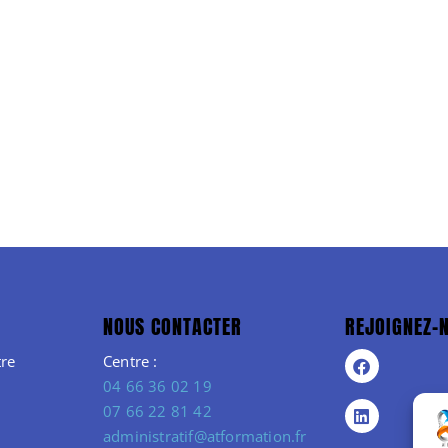
NOUS CONTACTER
REJOIGNEZ-
re
Centre :
04 66 36 02 19
07 66 22 81 42
administratif@atformation.fr