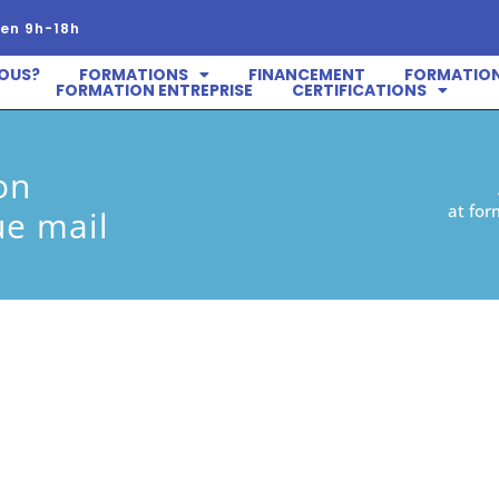
en 9h-18h
OUS?
FORMATIONS
FINANCEMENT
FORMATION
FORMATION ENTREPRISE
CERTIFICATIONS
on
at for
ue mail