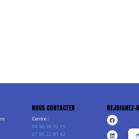
NOUS CONTACTER
REJOIGNEZ-
re
Centre :
04 66 36 02 19
07 66 22 81 42