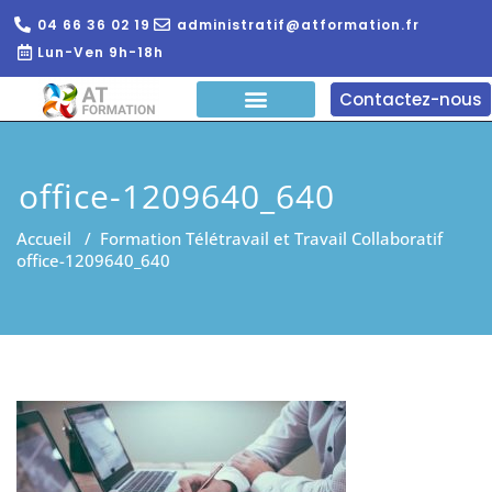
04 66 36 02 19
administratif@atformation.fr
Lun-Ven 9h-18h
Contactez-nous
QUI SOMMES NOUS?
FORMATIONS EN LIGNE
FORMATION ENTREPRISE
office-1209640_640
Accueil
/
Formation Télétravail et Travail Collaboratif
office-1209640_640