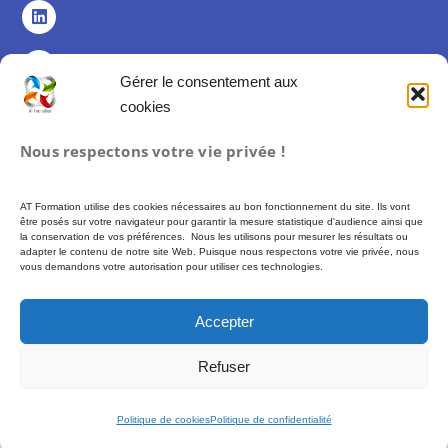
Gérer le consentement aux
cookies
Politique de confidentialité
Nous respectons votre vie privée !
Politique de cookies (UE)
Mentions légales
AT Formation utilise des cookies nécessaires au bon fonctionnement du site. Ils vont
Conditions Générales de Vente
être posés sur votre navigateur pour garantir la mesure statistique d'audience ainsi que
la conservation de vos préférences. Nous les utilisons pour mesurer les résultats ou
adapter le contenu de notre site Web. Puisque nous respectons votre vie privée, nous
vous demandons votre autorisation pour utiliser ces technologies.
Formation proposée par AT FORMATION – SIREN 493 972 897 –
Financement
possible via des fonds publics (CPF, France Travail…) soumis à conditions
Accepter
d’éligibilité. –
Plus d’informations :
moncompteformation.gouv.fr
Refuser
© 2026 AT Formation – Tous droits réservés
Politique de cookies
Politique de confidentialité