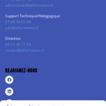
administratif@atformation.fr
Support Technique/Pédagogique
07 49 48 62 98
julie@atformation.fr
Direction
06 15 96 17 54
contact@atformation.fr
REJOIGNEZ-NOUS