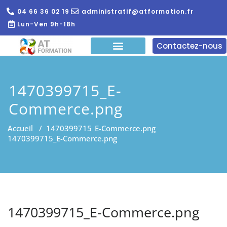
04 66 36 02 19
administratif@atformation.fr
Lun-Ven 9h-18h
Contactez-nous
QUI SOMMES NOUS?
FORMATIONS EN LIGNE
FORMATION ENTREPRISE
1470399715_E-
Commerce.png
Accueil
/
1470399715_E-Commerce.png
1470399715_E-Commerce.png
1470399715_E-Commerce.png