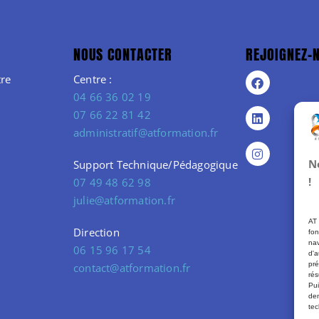
NOUS CONTACTER
REJOIGNEZ-
re
Centre :
04 66 36 02 19
07 66 22 81 42
administratif@atformation.fr
N
Support Technique/Pédagogique
!
07 49 48 62 98
julie@atformation.fr
AT 
Direction
fon
nav
06 15 96 17 54
d'a
pré
contact@atformation.fr
rés
Pui
dem
tec