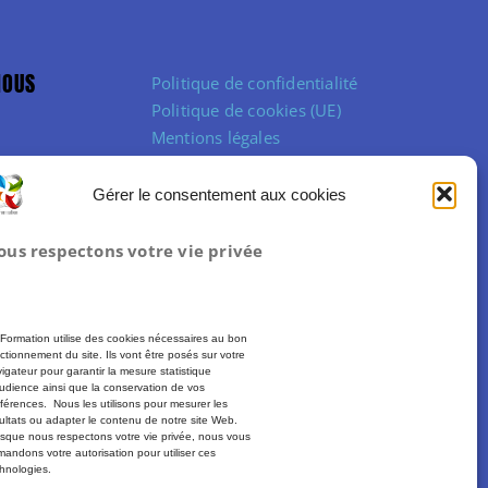
NOUS
Politique de confidentialité
Politique de cookies (UE)
Mentions légales
Conditions Générales de Vente
Gérer le consentement aux cookies
ous respectons votre vie privée
Formation utilise des cookies nécessaires au bon
ctionnement du site. Ils vont être posés sur votre
igateur pour garantir la mesure statistique
udience ainsi que la conservation de vos
férences. Nous les utilisons pour mesurer les
ultats ou adapter le contenu de notre site Web.
sque nous respectons votre vie privée, nous vous
andons votre autorisation pour utiliser ces
hnologies.