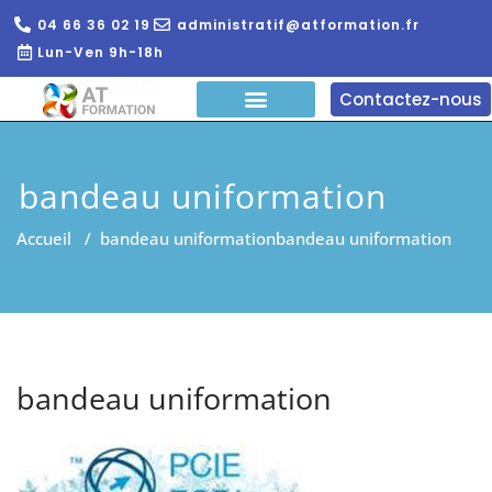
04 66 36 02 19
administratif@atformation.fr
Lun-Ven 9h-18h
Contactez-nous
QUI SOMMES NOUS?
FORMATIONS EN LIGNE
FORMATION ENTREPRISE
bandeau uniformation
Accueil
/
bandeau uniformation
bandeau uniformation
bandeau uniformation