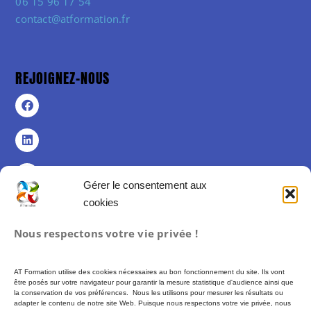
06 15 96 17 54
contact@atformation.fr
REJOIGNEZ-NOUS
Gérer le consentement aux
cookies
Politique de confidentialité
Nous respectons votre vie privée !
Politique de cookies (UE)
Mentions légales
AT Formation utilise des cookies nécessaires au bon fonctionnement du site. Ils vont
Conditions Générales de Vente
être posés sur votre navigateur pour garantir la mesure statistique d'audience ainsi que
la conservation de vos préférences. Nous les utilisons pour mesurer les résultats ou
adapter le contenu de notre site Web. Puisque nous respectons votre vie privée, nous