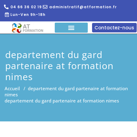
04 66 36 02 19
administratif@atformation.fr
Lun-Ven 9h-18h
Contactez-nous
QUI SOMMES NOUS?
FORMATIONS EN LIGNE
FORMATION ENTREPRISE
departement du gard
partenaire at formation
nimes
Accueil
/
departement du gard partenaire at formation
nimes
departement du gard partenaire at formation nimes