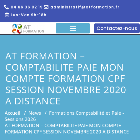
04 66 36 02 19
administratif@atformation.fr
Lun-Ven 9h-18h
Contactez-nous
QUI SOMMES NOUS?
FORMATIONS EN LIGNE
FORMATION ENTREPRISE
AT FORMATION –
COMPTABILITE PAIE MON
COMPTE FORMATION CPF
SESSION NOVEMBRE 2020
A DISTANCE
Accueil
/
News
/
Formations Comptabilité et Paie -
Sessions 2026
AT FORMATION – COMPTABILITE PAIE MON COMPTE
FORMATION CPF SESSION NOVEMBRE 2020 A DISTANCE