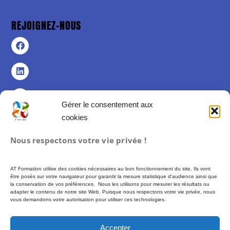
REJOIGNEZ-NOUS
Gérer le consentement aux
cookies
Politique de confidentialité
Nous respectons votre vie privée !
Politique de cookies (UE)
Mentions légales
AT Formation utilise des cookies nécessaires au bon fonctionnement du site. Ils vont
Conditions Générales de Vente
être posés sur votre navigateur pour garantir la mesure statistique d'audience ainsi que
la conservation de vos préférences. Nous les utilisons pour mesurer les résultats ou
adapter le contenu de notre site Web. Puisque nous respectons votre vie privée, nous
vous demandons votre autorisation pour utiliser ces technologies.
Formation proposée par AT FORMATION – SIREN 493 972 897 –
Financement
possible via des fonds publics (CPF, France Travail…) soumis à conditions
Accepter