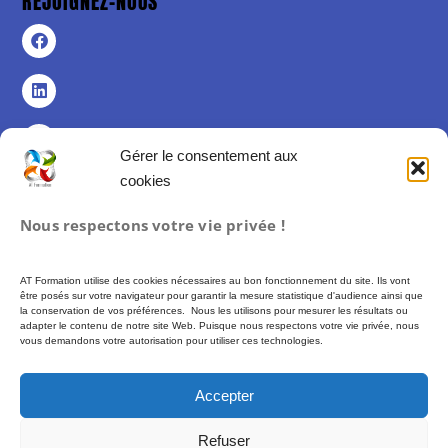
REJOIGNEZ-NOUS
Gérer le consentement aux
cookies
Politique de confidentialité
Nous respectons votre vie privée !
Politique de cookies (UE)
Mentions légales
AT Formation utilise des cookies nécessaires au bon fonctionnement du site. Ils vont
Conditions Générales de Vente
être posés sur votre navigateur pour garantir la mesure statistique d'audience ainsi que
la conservation de vos préférences. Nous les utilisons pour mesurer les résultats ou
adapter le contenu de notre site Web. Puisque nous respectons votre vie privée, nous
vous demandons votre autorisation pour utiliser ces technologies.
Formation proposée par AT FORMATION – SIREN 493 972 897 –
Financement
possible via des fonds publics (CPF, France Travail…) soumis à conditions
Accepter
d’éligibilité. –
Plus d’informations :
moncompteformation.gouv.fr
Refuser