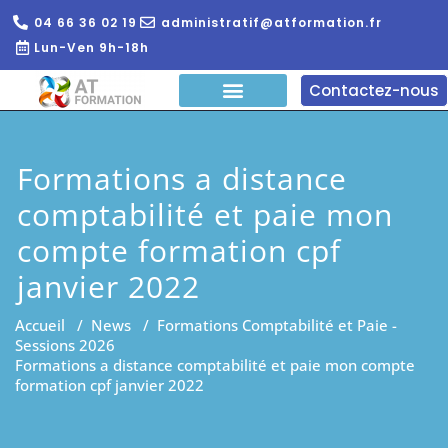
04 66 36 02 19
administratif@atformation.fr
Lun-Ven 9h-18h
Contactez-nous
QUI SOMMES NOUS?
FORMATIONS EN LIGNE
FORMATION ENTREPRISE
Formations a distance
comptabilité et paie mon
compte formation cpf
janvier 2022
Accueil
/
News
/
Formations Comptabilité et Paie -
Sessions 2026
Formations a distance comptabilité et paie mon compte
formation cpf janvier 2022