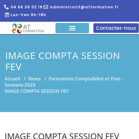
04 66 36 02 19
administratif@atformation.fr
Lun-Ven 9h-18h
Contactez-nous
QUI SOMMES NOUS?
FORMATIONS EN LIGNE
FORMATION ENTREPRISE
IMAGE COMPTA SESSION
FEV
Accueil
/
News
/
Formations Comptabilité et Paie -
Sessions 2026
IMAGE COMPTA SESSION FEV
IMAGE COMPTA SESSION FEV