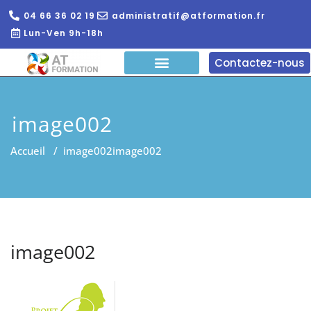
04 66 36 02 19
administratif@atformation.fr
Lun-Ven 9h-18h
Contactez-nous
QUI SOMMES NOUS?
FORMATIONS EN LIGNE
FORMATION ENTREPRISE
image002
Accueil
/
image002
image002
image002