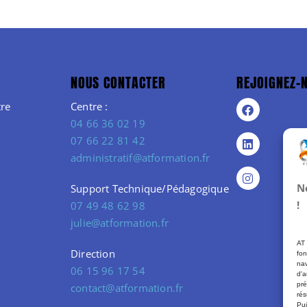
NOUS CONTACTER
REJOIGNEZ-
re
Centre :
04 66 36 02 19
07 66 22 81 42
administratif@atformation.fr
N
Support Technique/Pédagogique
!
07 49 48 62 98
julie@atformation.fr
AT 
Direction
fon
nav
06 15 96 17 54
d'a
pré
contact@atformation.fr
rés
Pui