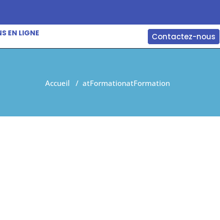
S EN LIGNE
Contactez-nous
Accueil
/
atFormation
atFormation