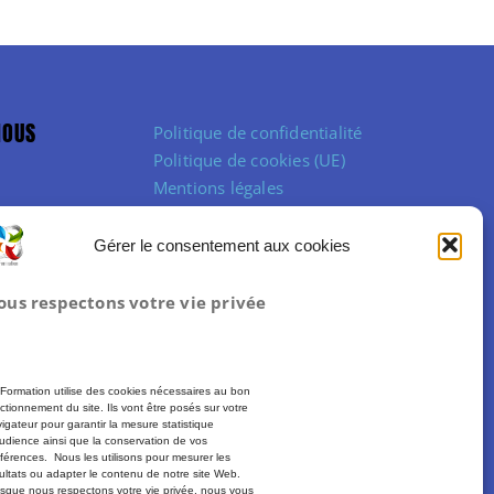
NOUS
Politique de confidentialité
Politique de cookies (UE)
Mentions légales
Conditions Générales de Vente
Gérer le consentement aux cookies
ous respectons votre vie privée
Formation utilise des cookies nécessaires au bon
ctionnement du site. Ils vont être posés sur votre
igateur pour garantir la mesure statistique
udience ainsi que la conservation de vos
férences. Nous les utilisons pour mesurer les
ultats ou adapter le contenu de notre site Web.
sque nous respectons votre vie privée, nous vous