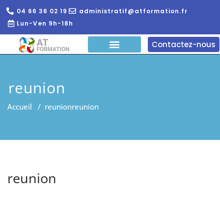
04 66 36 02 19
administratif@atformation.fr
Lun-Ven 9h-18h
Contactez-nous
QUI SOMMES NOUS?
FORMATIONS EN LIGNE
FORMATION ENTREPRISE
reunion
Accueil
/
reunion
reunion
reunion