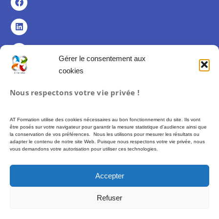
Gérer le consentement aux
cookies
Politique de confidentialité
Nous respectons votre vie privée !
Politique de cookies (UE)
Mentions légales
AT Formation utilise des cookies nécessaires au bon fonctionnement du site. Ils vont
Conditions Générales de Vente
être posés sur votre navigateur pour garantir la mesure statistique d'audience ainsi que
la conservation de vos préférences. Nous les utilisons pour mesurer les résultats ou
adapter le contenu de notre site Web. Puisque nous respectons votre vie privée, nous
vous demandons votre autorisation pour utiliser ces technologies.
Formation proposée par AT FORMATION – SIREN 493 972 897 –
Financement
possible via des fonds publics (CPF, France Travail…) soumis à conditions
Accepter
d’éligibilité. –
Plus d’informations :
moncompteformation.gouv.fr
Refuser
© 2026 AT Formation – Tous droits réservés