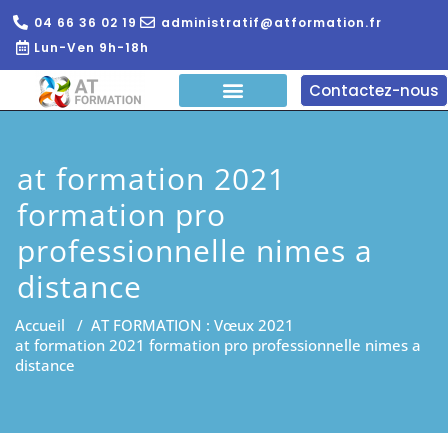
04 66 36 02 19
administratif@atformation.fr
Lun-Ven 9h-18h
Contactez-nous
QUI SOMMES NOUS?
FORMATIONS EN LIGNE
FORMATION ENTREPRISE
at formation 2021
formation pro
professionnelle nimes a
distance
Accueil
/
AT FORMATION : Vœux 2021
at formation 2021 formation pro professionnelle nimes a
distance