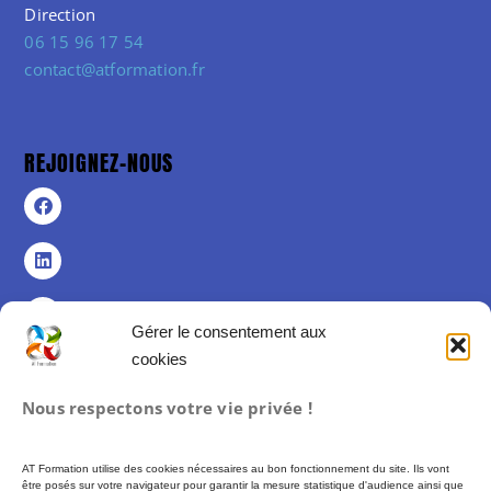
Direction
06 15 96 17 54
contact@atformation.fr
REJOIGNEZ-NOUS
Gérer le consentement aux
cookies
Politique de confidentialité
Nous respectons votre vie privée !
Politique de cookies (UE)
Mentions légales
AT Formation utilise des cookies nécessaires au bon fonctionnement du site. Ils vont
Conditions Générales de Vente
être posés sur votre navigateur pour garantir la mesure statistique d'audience ainsi que