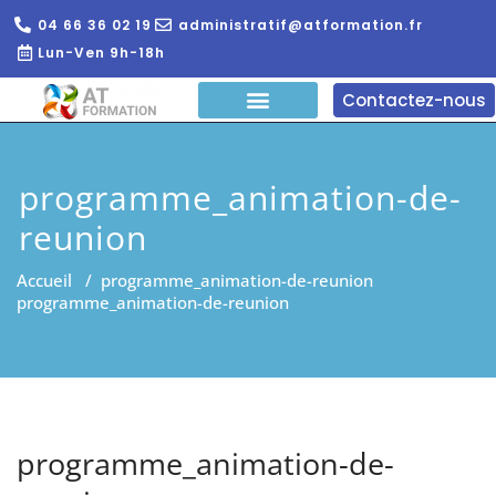
04 66 36 02 19
administratif@atformation.fr
Lun-Ven 9h-18h
Contactez-nous
QUI SOMMES NOUS?
FORMATIONS EN LIGNE
FORMATION ENTREPRISE
programme_animation-de-
reunion
Accueil
/
programme_animation-de-reunion
programme_animation-de-reunion
programme_animation-de-