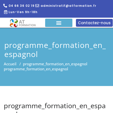
04 66 36 02 19
administratif@atformation.fr
Lun-Ven 9h-18h
Contactez-nous
QUI SOMMES NOUS?
FORMATIONS EN LIGNE
FORMATION ENTREPRISE
programme_formation_en_
espagnol
Accueil
/
programme_formation_en_espagnol
programme_formation_en_espagnol
programme_formation_en_espa