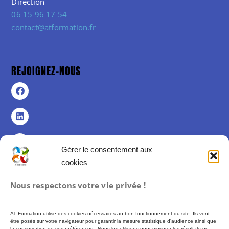
Direction
06 15 96 17 54
contact@atformation.fr
REJOIGNEZ-NOUS
Gérer le consentement aux
cookies
Politique de confidentialité
Nous respectons votre vie privée !
Politique de cookies (UE)
Mentions légales
AT Formation utilise des cookies nécessaires au bon fonctionnement du site. Ils vont
Conditions Générales de Vente
être posés sur votre navigateur pour garantir la mesure statistique d'audience ainsi que
la conservation de vos préférences. Nous les utilisons pour mesurer les résultats ou