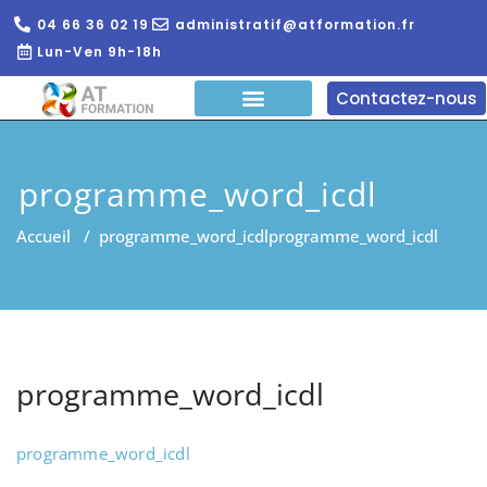
04 66 36 02 19
administratif@atformation.fr
Lun-Ven 9h-18h
Contactez-nous
QUI SOMMES NOUS?
FORMATIONS EN LIGNE
FORMATION ENTREPRISE
programme_word_icdl
Accueil
/
programme_word_icdl
programme_word_icdl
programme_word_icdl
programme_word_icdl