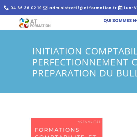
04 66 36 02 19
administratif@atformation.fr
Lun-V
QUI SOMMES N
INITIATION COMPTABIL
PERFECTIONNEMENT C
PREPARATION DU BULL