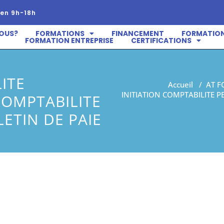
en 9h-18h
OUS?
FORMATIONS
FINANCEMENT
FORMATION
FORMATION ENTREPRISE
CERTIFICATIONS
ITE
Accueil
/
AT F
INITIATION COMPTABILITE 
OMPTABILITE
ETIN DE PAIE