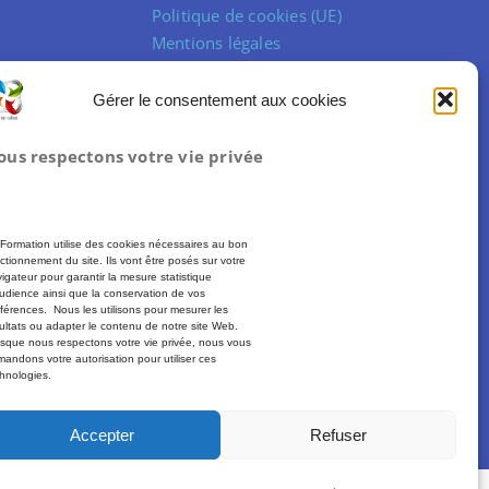
Politique de cookies (UE)
Mentions légales
Conditions Générales de Vente
Gérer le consentement aux cookies
ous respectons votre vie privée
Formation utilise des cookies nécessaires au bon
ctionnement du site. Ils vont être posés sur votre
igateur pour garantir la mesure statistique
udience ainsi que la conservation de vos
férences. Nous les utilisons pour mesurer les
ultats ou adapter le contenu de notre site Web.
sque nous respectons votre vie privée, nous vous
andons votre autorisation pour utiliser ces
hnologies.
Plus d’informations :
moncompteformation.gouv.fr
Accepter
Refuser