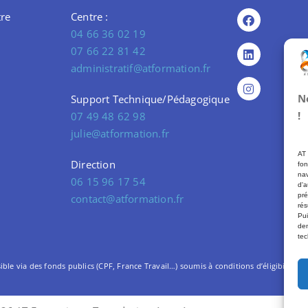
re
Centre :
04 66 36 02 19
07 66 22 81 42
administratif@atformation.fr
N
Support Technique/Pédagogique
!
07 49 48 62 98
julie@atformation.fr
AT 
Direction
fon
nav
06 15 96 17 54
d'a
pré
contact@atformation.fr
rés
Pui
dem
tec
le via des fonds publics (CPF, France Travail…) soumis à conditions d’éligibilité. –