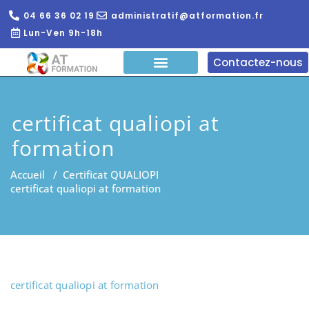
04 66 36 02 19
administratif@atformation.fr
Lun-Ven 9h-18h
Contactez-nous
QUI SOMMES NOUS?
FORMATIONS EN LIGNE
FORMATION ENTREPRISE
certificat qualiopi at
formation
Accueil
/
Certificat QUALIOPI
certificat qualiopi at formation
certificat qualiopi at formation