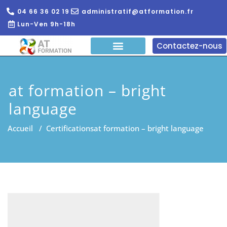
04 66 36 02 19
administratif@atformation.fr
Lun-Ven 9h-18h
Contactez-nous
QUI SOMMES NOUS?
FORMATIONS EN LIGNE
FORMATION ENTREPRISE
at formation – bright
language
Accueil
/
Certifications
at formation – bright language