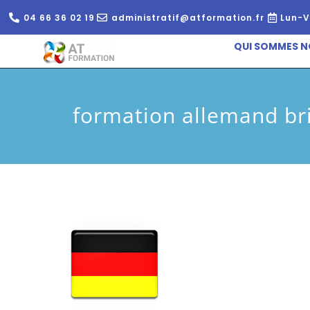
04 66 36 02 19
administratif@atformation.fr
Lun-V
QUI SOMMES N
formation allemand br