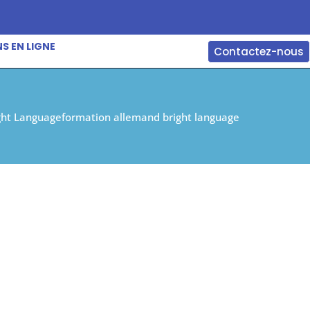
S EN LIGNE
Contactez-nous
ght Language
formation allemand bright language