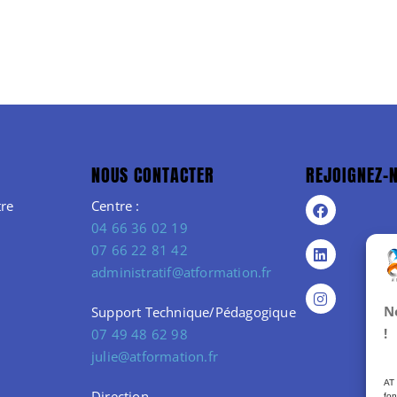
NOUS CONTACTER
REJOIGNEZ-
re
Centre :
04 66 36 02 19
07 66 22 81 42
administratif@atformation.fr
N
Support Technique/Pédagogique
!
07 49 48 62 98
julie@atformation.fr
AT 
Direction
fon