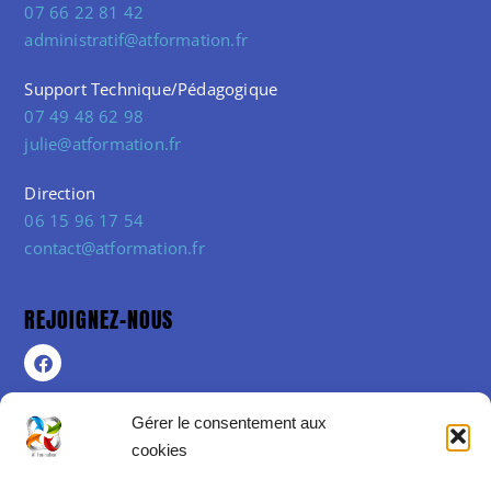
07 66 22 81 42
administratif@atformation.fr
Support Technique/Pédagogique
07 49 48 62 98
julie@atformation.fr
Direction
06 15 96 17 54
contact@atformation.fr
REJOIGNEZ-NOUS
Gérer le consentement aux
cookies