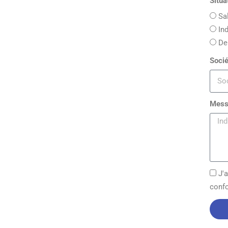
Situa
Sa
In
De
Socié
Mes
J'
conf