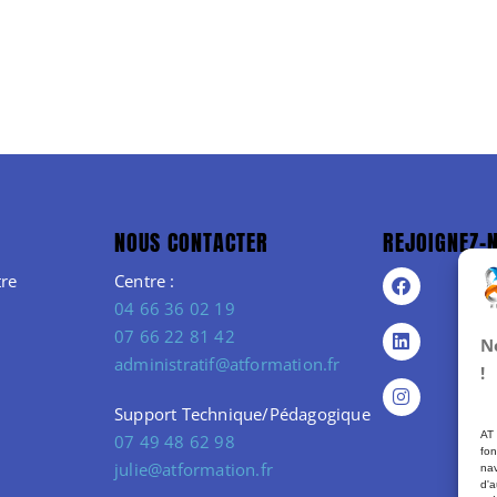
NOUS CONTACTER
REJOIGNEZ-
re
Centre :
04 66 36 02 19
07 66 22 81 42
N
administratif@atformation.fr
!
Support Technique/Pédagogique
AT 
07 49 48 62 98
fon
julie@atformation.fr
nav
d'a