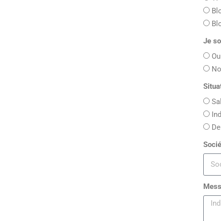
Bl
Bl
Je so
Ou
No
Situa
Sa
In
De
Socié
Mes