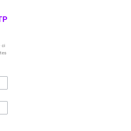
TP
 ci
utes