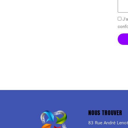
J'
conf
NOUS TROUVER
83 Rue André Lenot