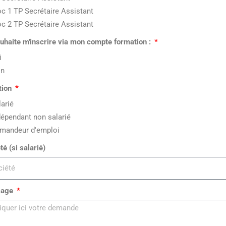
oc 1 TP Secrétaire Assistant
oc 2 TP Secrétaire Assistant
uhaite m'inscrire via mon compte formation :
i
n
tion
larié
dépendant non salarié
mandeur d'emploi
té (si salarié)
sage