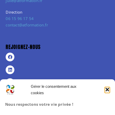
julie@atformation.fr
Direction
06 15 96 17 54
contact@atformation.fr
REJOIGNEZ-NOUS
Gérer le consentement aux
cookies
Politique de confidentialité
Nous respectons votre vie privée !
Politique de cookies (UE)
Mentions légales