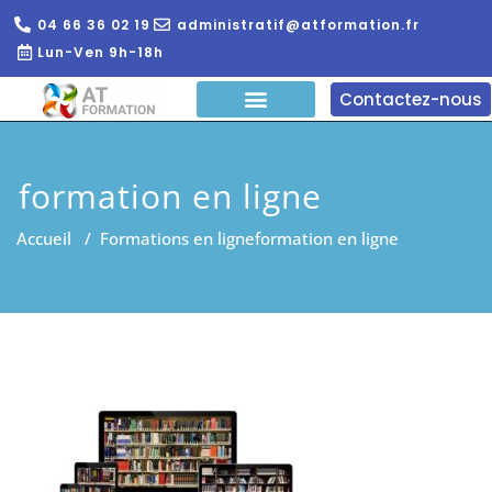
04 66 36 02 19
administratif@atformation.fr
Lun-Ven 9h-18h
Contactez-nous
QUI SOMMES NOUS?
FORMATIONS EN LIGNE
FORMATION ENTREPRISE
formation en ligne
Accueil
/
Formations en ligne
formation en ligne