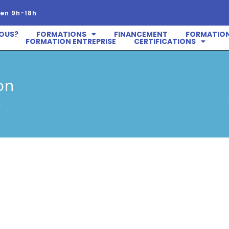
en 9h-18h
OUS?
FORMATIONS
FINANCEMENT
FORMATION
FORMATION ENTREPRISE
CERTIFICATIONS
on
e