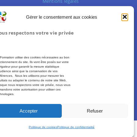
Mentions légales
Conditions Générales de Vente
Gérer le consentement aux cookies
ous respectons votre vie privée
Formation utilise des cookies nécessaires au bon
ctionnement du site. Ils vont être posés sur votre
igateur pour garantir la mesure statistique
udience ainsi que la conservation de vos
férences. Nous les utilisons pour mesurer les
ultats ou adapter le contenu de notre site Web.
sque nous respectons votre vie privée, nous vous
andons votre autorisation pour utiliser ces
hnologies.
Plus d’informations :
moncompteformation.gouv.fr
Accepter
Refuser
Politique de cookies
Politique de confidentialité