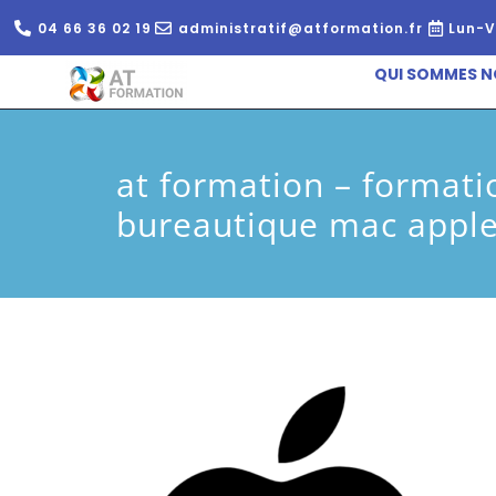
04 66 36 02 19
administratif@atformation.fr
Lun-V
QUI SOMMES N
at formation – formati
bureautique mac appl