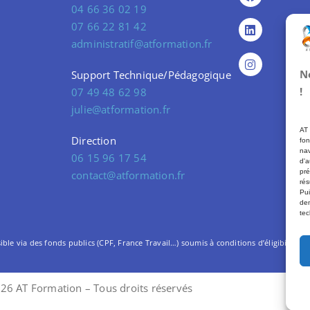
04 66 36 02 19
07 66 22 81 42
administratif@atformation.fr
N
Support Technique/Pédagogique
!
07 49 48 62 98
julie@atformation.fr
AT 
Direction
fon
nav
06 15 96 17 54
d'a
pré
contact@atformation.fr
rés
Pui
dem
tec
le via des fonds publics (CPF, France Travail…) soumis à conditions d’éligibilité. –
26 AT Formation – Tous droits réservés