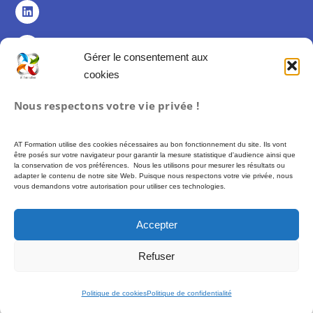
Gérer le consentement aux
cookies
Politique de confidentialité
Nous respectons votre vie privée !
Politique de cookies (UE)
Mentions légales
AT Formation utilise des cookies nécessaires au bon fonctionnement du site. Ils vont
Conditions Générales de Vente
être posés sur votre navigateur pour garantir la mesure statistique d'audience ainsi que
la conservation de vos préférences. Nous les utilisons pour mesurer les résultats ou
adapter le contenu de notre site Web. Puisque nous respectons votre vie privée, nous
vous demandons votre autorisation pour utiliser ces technologies.
Formation proposée par AT FORMATION – SIREN 493 972 897 –
Financement
possible via des fonds publics (CPF, France Travail…) soumis à conditions
Accepter
d’éligibilité. –
Plus d’informations :
moncompteformation.gouv.fr
Refuser
© 2026 AT Formation – Tous droits réservés
Politique de cookies
Politique de confidentialité