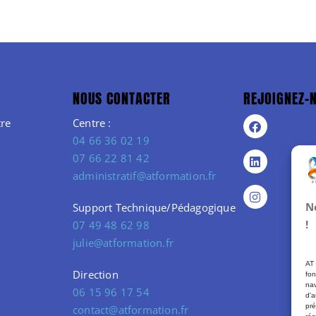
NOUS CONTACTER
REJOIGNEZ-
re
Centre :
04 66 36 02 19
07 66 22 81 42
administratif@atformation.fr
N
Support Technique/Pédagogique
!
07 49 48 62 98
julie@atformation.fr
AT 
Direction
fon
nav
06 15 96 17 54
d'a
pré
contact@atformation.fr