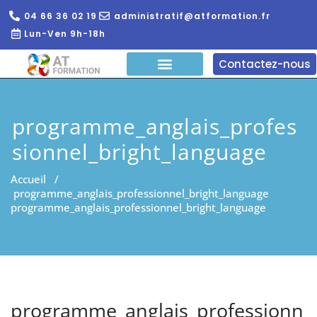
04 66 36 02 19
administratif@atformation.fr
Lun-Ven 9h-18h
Contactez-nous
QUI SOMMES NOUS?
FORMATIONS EN LIGNE
FORMATION ENTREPRISE
programme_anglais_profes
sionnel_bright_language
Accueil
/
programme_anglais_professionnel_bright_language
programme_anglais_professionnel_bright_language
programme_anglais_professionn