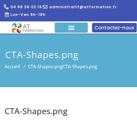
04 66 36 02 19
administratif@atformation.fr
Lun-Ven 9h-18h
Contactez-nous
QUI SOMMES NOUS?
FORMATIONS EN LIGNE
FORMATION ENTREPRISE
CTA-Shapes.png
Accueil
/
CTA-Shapes.png
CTA-Shapes.png
CTA-Shapes.png