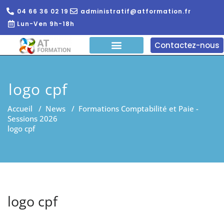
04 66 36 02 19
administratif@atformation.fr
Lun-Ven 9h-18h
Contactez-nous
QUI SOMMES NOUS?
FORMATIONS EN LIGNE
FORMATION ENTREPRISE
logo cpf
Accueil
/
News
/
Formations Comptabilité et Paie -
Sessions 2026
logo cpf
logo cpf