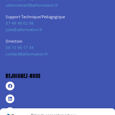
administratif@atformation.fr
Support Technique/Pédagogique
07 49 48 62 98
julie@atformation.fr
Direction
06 15 96 17 54
contact@atformation.fr
REJOIGNEZ-NOUS