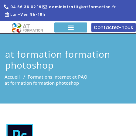
04 66 36 02 19
administratif@atformation.fr
Lun-Ven 9h-18h
Contactez-nous
QUI SOMMES NOUS?
FORMATIONS EN LIGNE
FORMATION ENTREPRISE
at formation formation
photoshop
Accueil
/
Formations Internet et PAO
at formation formation photoshop