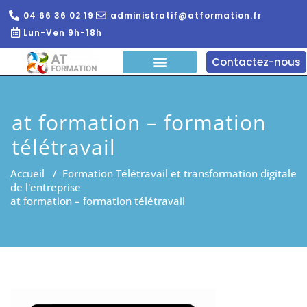
04 66 36 02 19
administratif@atformation.fr
Lun-Ven 9h-18h
Contactez-nous
QUI SOMMES NOUS?
FORMATIONS EN LIGNE
FORMATION ENTREPRISE
at formation – formation
télétravail
Accueil
/
Formation Télétravail et transformation digitale
de l'entreprise
at formation – formation télétravail