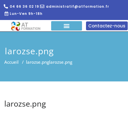
04 66 36 02 19
administratif@atformation.fr
Lun-Ven 9h-18h
Contactez-nous
QUI SOMMES NOUS?
FORMATIONS EN LIGNE
FORMATION ENTREPRISE
larozse.png
Accueil
/
larozse.png
larozse.png
larozse.png